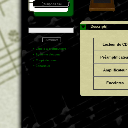
Descriptif
Lecteur de CD
•
Labels & distributeurs
•
Système d'écoute
Préamplificateu
•
Coups de cœur
•
Éditoriaux
Amplificateur
Enceintes