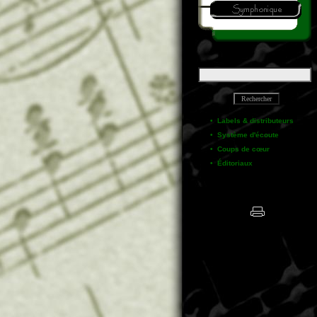
•
Labels & distributeurs
•
Système d'écoute
•
Coups de cœur
•
Éditoriaux