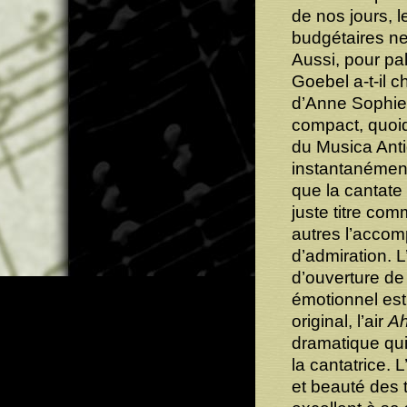
de nos jours, l
budgétaires ne
Aussi, pour pal
Goebel a-t-il c
d’Anne Sophie v
compact, quoiq
du Musica Anti
instantanément 
que la cantate
juste titre com
autres l’acco
d’admiration. 
d’ouverture de
émotionnel est
original, l’air
Ah
dramatique qui
la cantatrice. 
et beauté des 