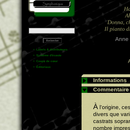
Ha
Ah
Donna, ch
Il pianto 
Anne 
•
Labels & distributeurs
•
Système d'écoute
•
Coups de cœur
•
Éditoriaux
Informations
Commentaire
À
l’origine, ce
divers que var
castrats sopra
nombre impres